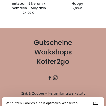
entspannt Keramik
Happy
bemalen - Magazin
7,90 €
24,90 €
Gutscheine
Workshops
Koffer2go


Zink & Zauber – Keramikmalwerkstatt
Welzheimer-Wald-Str. 20
73614 Schorndorf