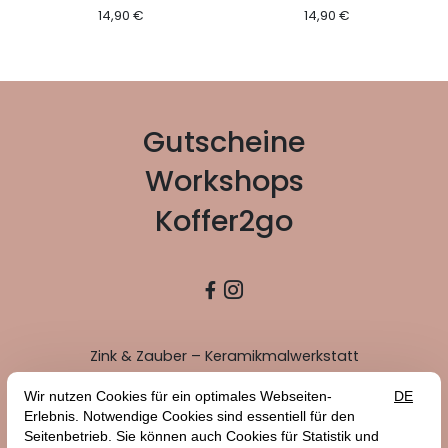
14,90 €
14,90 €
Gutscheine
Workshops
Koffer2go


Zink & Zauber – Keramikmalwerkstatt
Welzheimer-Wald-Str. 20
73614 Schorndorf
info@zinkundzauber.de